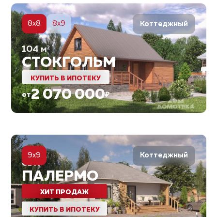
6
8x8
8x9
Коттеджный
104
м²
СТОКГОЛЬМ
КУПИТЬ В ИПОТЕКУ
2 070 000
от
₽
5
9x9
Коттеджный
81
м²
ПАЛЕРМО
ХИТ ПРОДАЖ
КУПИТЬ В ИПОТЕКУ