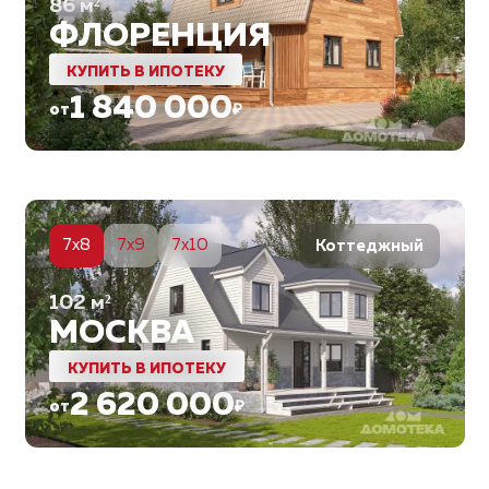
86
м²
ФЛОРЕНЦИЯ
КУПИТЬ В ИПОТЕКУ
1 840 000
от
₽
6
7x8
7x9
7x10
Коттеджный
102
м²
МОСКВА
КУПИТЬ В ИПОТЕКУ
2 620 000
от
₽