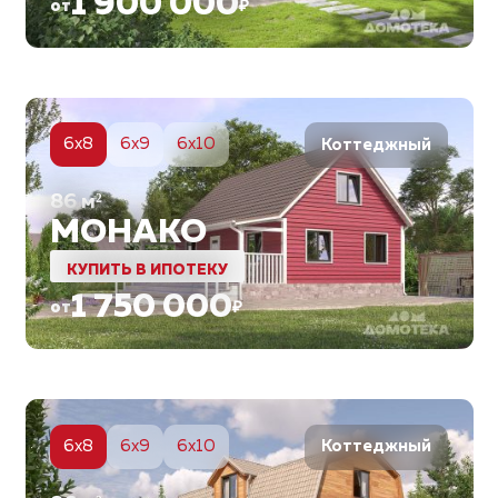
1 900 000
от
₽
5
6x8
6x9
6x10
Коттеджный
86
м²
МОНАКО
КУПИТЬ В ИПОТЕКУ
1 750 000
от
₽
5
6x8
6x9
6x10
Коттеджный