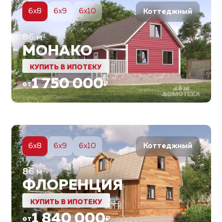
6x8
6x9
6x10
Коттеджный
86
м²
МОНАКО
КУПИТЬ В ИПОТЕКУ
1 750 000
от
₽
5
6x8
6x9
6x10
Коттеджный
86
м²
ФЛОРЕНЦИЯ
КУПИТЬ В ИПОТЕКУ
1 840 000
от
₽