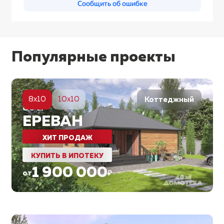
Популярные проекты
5
8x10
10x10
Коттеджный
80
м²
ЕРЕВАН
ХИТ ПРОДАЖ
КУПИТЬ В ИПОТЕКУ
1 900 000
от
₽
5