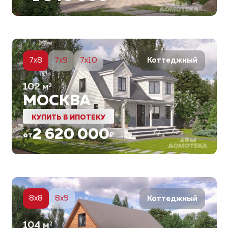
6
7x8
7x9
7x10
Коттеджный
102
м²
МОСКВА
КУПИТЬ В ИПОТЕКУ
2 620 000
от
₽
6
8x8
8x9
Коттеджный
104
м²