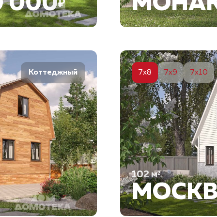
0 000
МОНА
₽
6
7x8
7x9
7x10
Коттеджный
102
м²
МОСК