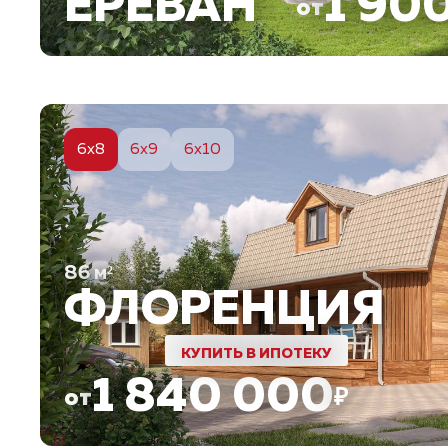
ЕРЕВАН
1 90
от
5
6x8
6x9
6x10
86
м²
ФЛОРЕНЦИЯ
КУПИТЬ В ИПОТЕКУ
1 840 000
от
₽