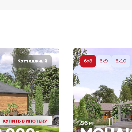
5
6x8
6x9
6x10
Коттеджный
КУПИТЬ В ИПОТЕКУ
86
м²