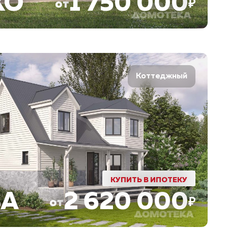
КО
1 750 000
от
₽
Коттеджный
КУПИТЬ В ИПОТЕКУ
ВА
2 620 000
от
₽