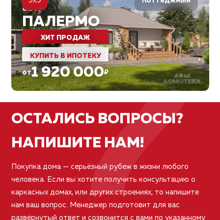
?
9x9
Коттеджный
81
м²
ПАЛЕРМО
ХИТ ПРОДАЖ
КУПИТЬ В ИПОТЕКУ
1 920 000
от
₽
ОСТАЛИСЬ ВОПРОСЫ?
НАПИШИТЕ НАМ!
Покупка дома — серьёзный рубеж в жизни любого
человека. Если вы хотите получить консультацию о
каркасных домах, или других строениях, то напишите
нам ваш вопрос. Менеджер подготовит для вас
развёрнутый ответ и созвонится с вами по указанному