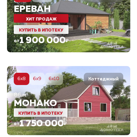
80
м²
ЕРЕВАН
ХИТ ПРОДАЖ
КУПИТЬ В ИПОТЕКУ
1 900 000
от
₽
5
6x8
6x9
6x10
Коттеджный
86
м²
МОНАКО
КУПИТЬ В ИПОТЕКУ
1 750 000
от
₽