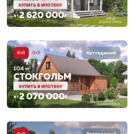
КУПИТЬ В ИПОТЕКУ
2 620 000
от
₽
6
8x8
8x9
Коттеджный
104
м²
СТОКГОЛЬМ
КУПИТЬ В ИПОТЕКУ
2 070 000
от
₽
5