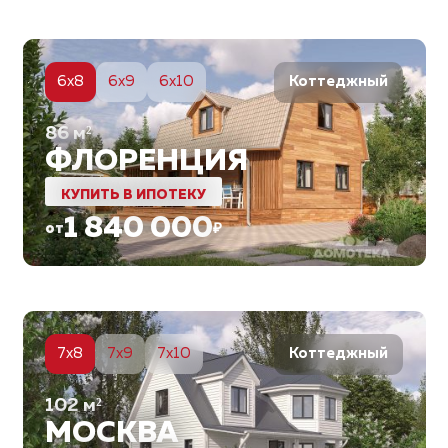
5
6x8
6x9
6x10
Коттеджный
86
м²
ФЛОРЕНЦИЯ
КУПИТЬ В ИПОТЕКУ
1 840 000
от
₽
6
7x8
7x9
7x10
Коттеджный
102
м²
МОСКВА