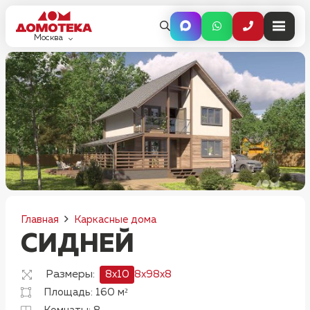
Москва
Главная
Каркасные дома
СИДНЕЙ
Размеры:
8x10
8x9
8x8
Площадь:
160
м²