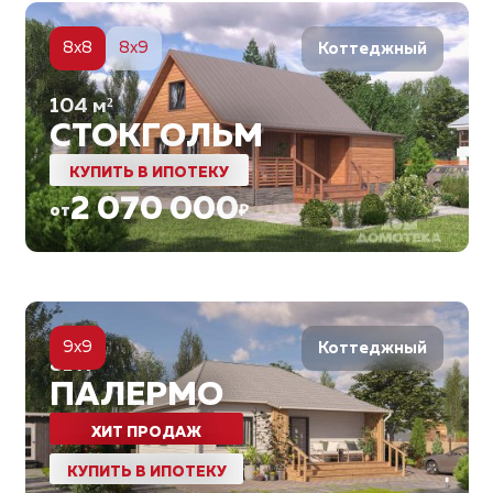
6
8x8
8x9
Коттеджный
104
м²
СТОКГОЛЬМ
КУПИТЬ В ИПОТЕКУ
2 070 000
от
₽
5
9x9
Коттеджный
81
м²
ПАЛЕРМО
ХИТ ПРОДАЖ
КУПИТЬ В ИПОТЕКУ