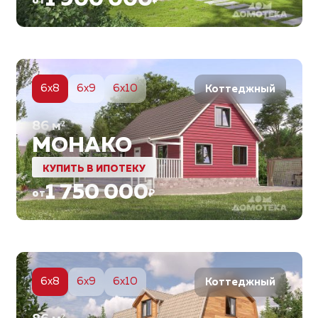
1 900 000
от
₽
5
6x8
6x9
6x10
Коттеджный
86
м²
МОНАКО
КУПИТЬ В ИПОТЕКУ
1 750 000
от
₽
5
6x8
6x9
6x10
Коттеджный