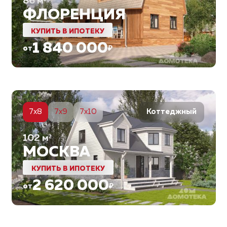
86
м²
ФЛОРЕНЦИЯ
КУПИТЬ В ИПОТЕКУ
1 840 000
от
₽
6
7x8
7x9
7x10
Коттеджный
102
м²
МОСКВА
КУПИТЬ В ИПОТЕКУ
2 620 000
от
₽